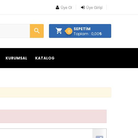
Üye Ol
Üye Girişi
SEPETİM
0
Toplam : 0,00
KURUMSAL
KATALOG