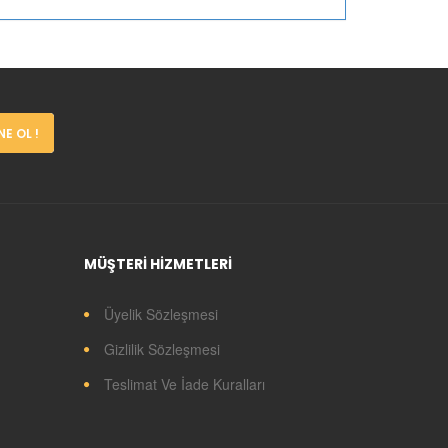
E OL !
MÜŞTERİ HİZMETLERİ
Üyelik Sözleşmesi
Gizlilik Sözleşmesi
Teslimat Ve İade Kuralları