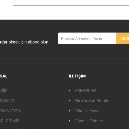
ABON
rdar olmak için abone olun.
SAL
İLETİŞİM
İŞİM
HABERLER
KIMIZDA
Sık Sorulan Sorular
ON VİZYON
Tüketici Yasası
GELERİMİZ
Güvenli Ödeme