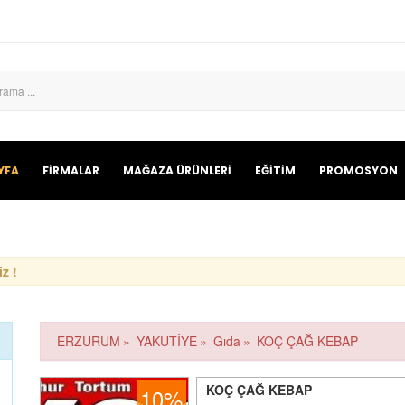
YFA
FİRMALAR
MAĞAZA ÜRÜNLERİ
EĞİTİM
PROMOSYON
z !
ERZURUM
»
YAKUTİYE
»
Gıda
»
KOÇ ÇAĞ KEBAP
KOÇ ÇAĞ KEBAP
10%