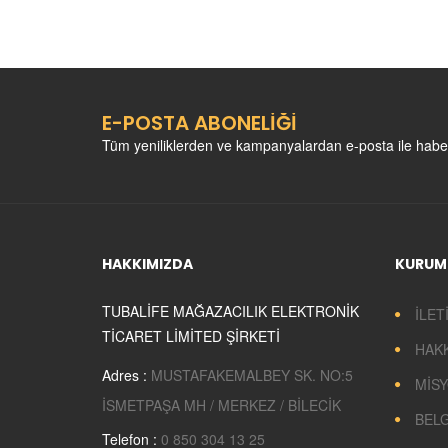
CADDESİ)
E-POSTA ABONELİĞİ
GÖNÜL KAHVESİ
FERDA MODA EVİ
Tüm yeniliklerden ve kampanyalardan e-posta ile habe
HAKKIMIZDA
KURUM
TATLI PARK (1)
LÖP LÖP TAVUK
DÖNER
TUBALİFE MAĞAZACILIK ELEKTRONİK
İLET
TİCARET LİMİTED ŞİRKETİ
HAK
Adres :
MUSTAFAKEMALBEY SK. NO:5
MİSY
İSMETPAŞA MH / MERKEZ / BİLECİK
BEL
Telefon :
0 850 304 13 25