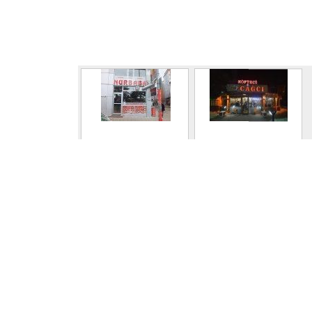
NUR BABA
HACIBEY CAĞ
KEBAP KÖFTE
ERZURUM ÇİFTLİĞİ
İSTİKBAL