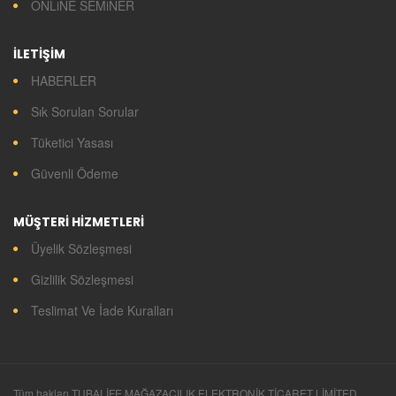
ONLiNE SEMiNER
İLETİŞİM
HABERLER
Sık Sorulan Sorular
Tüketici Yasası
Güvenli Ödeme
MÜŞTERİ HİZMETLERİ
Üyelik Sözleşmesi
Gizlilik Sözleşmesi
Teslimat Ve İade Kuralları
Tüm hakları TUBALİFE MAĞAZACILIK ELEKTRONİK TİCARET LİMİTED