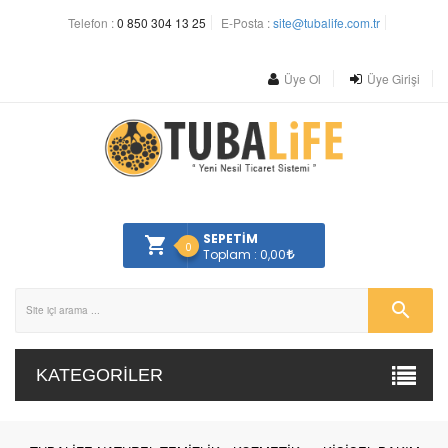
Telefon :
0 850 304 13 25
E-Posta :
site@tubalife.com.tr
Üye Ol
Üye Girişi
SEPETİM
0
Toplam : 0,00
KATEGORILER