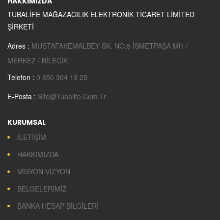
HAKKIMIZDA
TUBALİFE MAĞAZACILIK ELEKTRONİK TİCARET LİMİTED
ŞİRKETİ
Adres :
MUSTAFAKEMALBEY SK. NO:5 İSMETPAŞA MH /
MERKEZ / BİLECİK
Telefon :
0 850 304 13 25
E-Posta :
Site@tubalife.com.tr
KURUMSAL
İLETİŞİM
HAKKIMIZDA
MİSYON VİZYON
BELGELERİMİZ
BANKA HESAP BİLGİLERİ