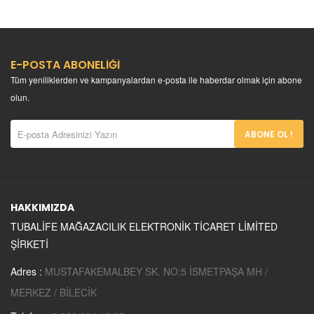
E-POSTA ABONELİĞİ
Tüm yeniliklerden ve kampanyalardan e-posta ile haberdar olmak için abone
olun.
ABONE OL !
HAKKIMIZDA
TUBALİFE MAĞAZACILIK ELEKTRONİK TİCARET LİMİTED
ŞİRKETİ
Adres :
MUSTAFAKEMALBEY SK. NO:5 İSMETPAŞA MH /
MERKEZ / BİLECİK