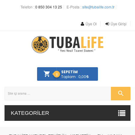
Telefon :
0 850 304 13 25
E-Posta :
site@tubalife.com.tr
Üye Ol
Üye Girişi
SEPETİM
0
Toplam : 0,00
KATEGORILER