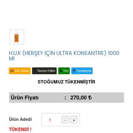
H.U.K (HERŞEY İÇİN ULTRA KONSANTRE) 1000
Ml
Çok Satılan
Tavsiye Edilen
Yeni
Kampanyalı
STOĞUMUZ TÜKENMİŞTİR
Ürün Fiyatı
:
270,00
Ürün Adedi
TÜKENDİ !