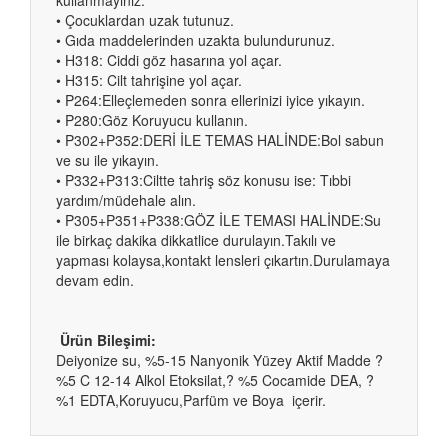
kullanmayınız.
•
Çocuklardan uzak tutunuz.
•
Gıda maddelerinden uzakta bulundurunuz.
•
H318: Ciddi göz hasarına yol açar.
•
H315: Cilt tahrişine yol açar.
•
P264:Elleçlemeden sonra ellerinizi iyice yıkayın.
•
P280:Göz Koruyucu kullanın.
•
P302+P352:DERİ İLE TEMAS HALİNDE:Bol sabun
ve su ile yıkayın.
•
P332+P313:Ciltte tahriş söz konusu ise: Tıbbi
yardım/müdehale alın.
•
P305+P351+P338:GÖZ İLE TEMASI HALİNDE:Su
ile birkaç dakika dikkatlice durulayın.Takılı ve
yapması kolaysa,kontakt lensleri çıkartın.Durulamaya
devam edin.
Ürün Bileşimi:
Deiyonize su, %5-15 Nanyonik Yüzey Aktif Madde ?
%5 C 12-14 Alkol Etoksilat,? %5 Cocamide DEA, ?
%1 EDTA,Koruyucu,Parfüm ve Boya içerir.