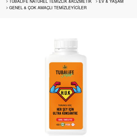
TUBALİFE NATUREL TEMİZLİK &KOZMETİK
EV & YAŞAM
GENEL & ÇOK AMAÇLI TEMİZLEYİCİLER