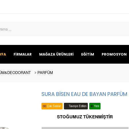
YFA
FİRMALAR
MAĞAZA ÜRÜNLERİ
EĞİTİM
PROMOSYON
ÜM&DEODORANT
PARFÜM
SURA BİSEN EAU DE BAYAN PARFÜM 
Çok Satılan
Tavsiye Edilen
Yeni
STOĞUMUZ TÜKENMİŞTİR