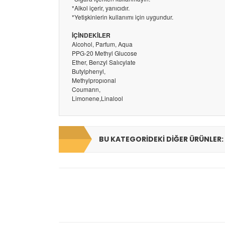
*Alkol içerir, yanıcıdır.
*Yetişkinlerin kullanımı için uygundur.
İÇİNDEKİLER
Alcohol, Parfum, Aqua
PPG-20 Methyl Glucose
Ether, Benzyl Salıcylate
Butylphenyl,
Methylpropıonal
Coumarın,
Limonene,Linalool
BU KATEGORIDEKI DIĞER ÜRÜNLER: