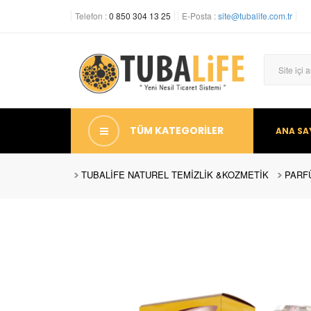
Telefon :
0 850 304 13 25
E-Posta :
site@tubalife.com.tr
TÜM KATEGORİLER
ANA SA
TUBALİFE NATUREL TEMİZLİK &KOZMETİK
PARF