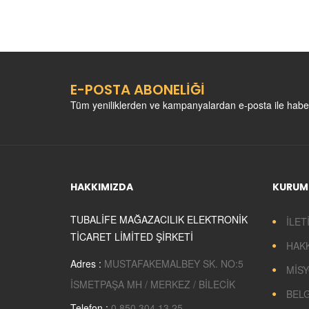
E-POSTA ABONELİĞİ
Tüm yeniliklerden ve kampanyalardan e-posta ile habe
HAKKIMIZDA
KURUM
TUBALİFE MAĞAZACILIK ELEKTRONİK
İLET
TİCARET LİMİTED ŞİRKETİ
HAK
Adres :
MUSTAFAKEMALBEY SK. NO:5
MİSY
İSMETPAŞA MH / MERKEZ / BİLECİK
BEL
Telefon :
0 850 304 13 25