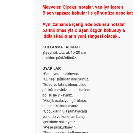
Meyveler, Çiçeksi notalar, vanilya içeren
Bisen tapzaze kokular ile gününüze neşe kat
Aynı zamanda içeriğinde odunsu notalar
barındırmasıyla oluşan özgün kokusuyla
iddialı kadınların yeni simgesi olacak..
KULLANMA TALİMATI
Şişeyi dik tutarak 15-20 cm
uzaktan püskürtünüz.
UYARILAR
*Serin yerde saklayınız.
*Güneş ışığından koruyunuz.
*Göze ve tahriş olmuş cilde
püskürtmeyiniz, temas halinde
bol su ile yıkayınız.
*Alerjik reaksiyon görülmesi
halinde kullanmayınız.
*Çocukların ulaşamayacağı
yerlerde ve kendi ambalajı
içerisinde saklayınız.
*Ateşe püskürtmeyin.
*Sigara içerken kullanmayın.