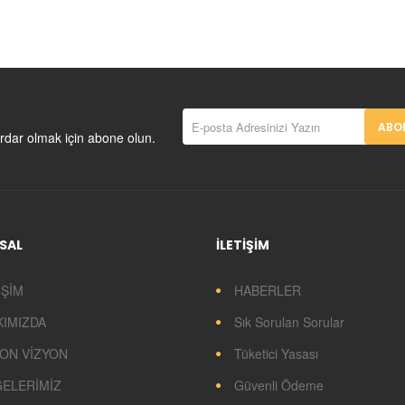
ABON
rdar olmak için abone olun.
SAL
İLETİŞİM
İŞİM
HABERLER
KIMIZDA
Sık Sorulan Sorular
ON VİZYON
Tüketici Yasası
GELERİMİZ
Güvenli Ödeme