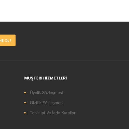
E OL !
MÜŞTERİ HİZMETLERİ
Üyelik Sözleşmesi
Gizlilik Sözleşmesi
Teslimat Ve İade Kuralları