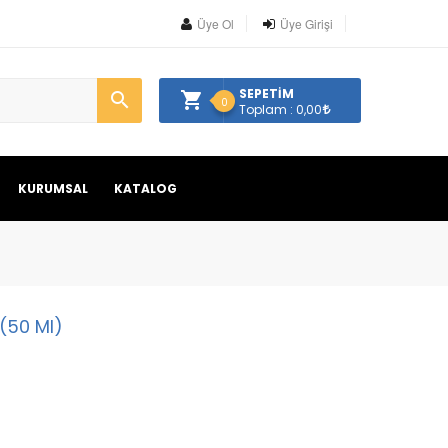
Üye Ol
Üye Girişi
SEPETİM
0
Toplam : 0,00
KURUMSAL
KATALOG
(50 Ml)