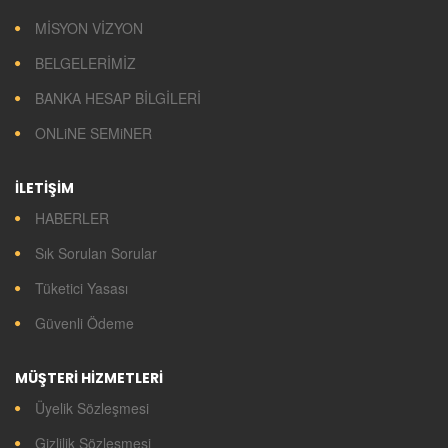
MİSYON VİZYON
BELGELERİMİZ
BANKA HESAP BİLGİLERİ
ONLiNE SEMiNER
İLETİŞİM
HABERLER
Sık Sorulan Sorular
Tüketici Yasası
Güvenli Ödeme
MÜŞTERİ HİZMETLERİ
Üyelik Sözleşmesi
Gizlilik Sözleşmesi