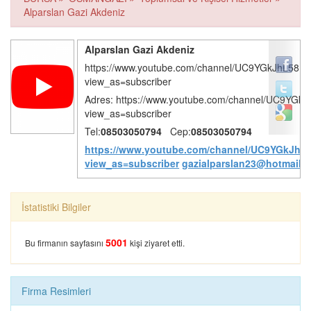
Alparslan Gazi Akdeniz
Alparslan Gazi Akdeniz
https://www.youtube.com/channel/UC9YGkJhL58I
view_as=subscriber
ERZURUM ÇİFTLİĞİ
İSTİKBAL
Adres: https://www.youtube.com/channel/UC9YGk
view_as=subscriber
Tel:
08503050794
Cep:
08503050794
https://www.youtube.com/channel/UC9YGkJhL
view_as=subscriber
gazialparslan23@hotmail.
HACEGAN MISIR
KOÇ ÇAĞ KEBAP
İstatistiki Bilgiler
ÇARŞISI
5001
Bu firmanın sayfasını
kişi ziyaret etti.
Firma Resimleri