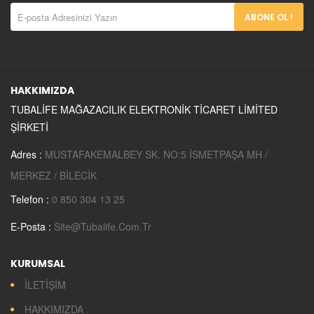
ABONE OL !
HAKKIMIZDA
TUBALİFE MAĞAZACILIK ELEKTRONİK TİCARET LİMİTED
ŞİRKETİ
Adres :
MUSTAFAKEMALBEY SK. NO:5 İSMETPAŞA MH /
MERKEZ / BİLECİK
Telefon :
0 850 304 13 25
E-Posta :
Site@tubalife.com.tr
KURUMSAL
İLETİŞİM
HAKKIMIZDA