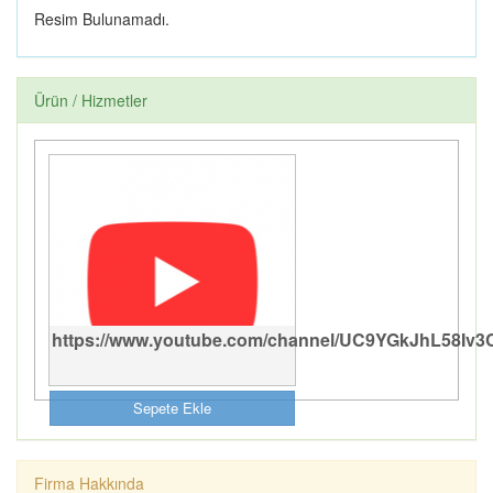
ELİT SPOR CENTER
İLHAMİ AKSU DİŞ
Resim Bulunamadı.
HEKİMLİĞİ
Ürün / Hizmetler
Giovane Gentile
YUYU ANNE BEBEK
EVİ (SARAY BOSNA
CADDESİ)
https://www.youtube.com/channel/UC9YGkJhL58Iv3
GÖNÜL KAHVESİ
FERDA MODA EVİ
Sepete Ekle
Firma Hakkında