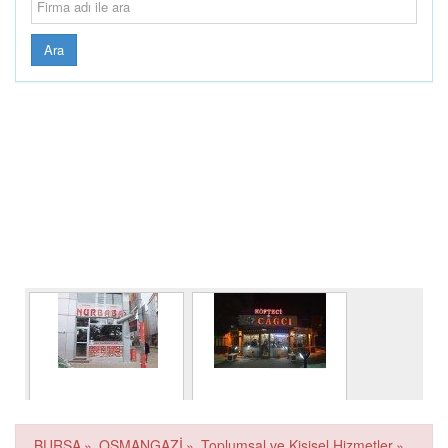
Ara
NUR BABA
HACIBEY CAĞ
KEBAP KÖFTE
BURSA
»
OSMANGAZİ
»
Toplumsal ve Kişisel Hizmetler
»