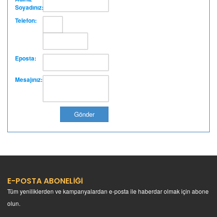
Soyadınız:
Telefon:
ŞEHZADE
BUHARA
MANGALBAŞI
HASTAHANESİ
Eposta:
Mesajınız:
E-POSTA ABONELİĞİ
Tüm yeniliklerden ve kampanyalardan e-posta ile haberdar olmak için abone
olun.