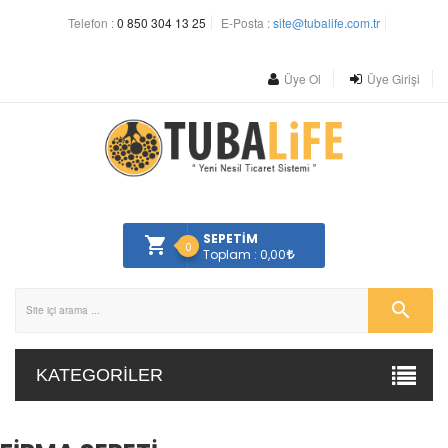
Telefon :
0 850 304 13 25
E-Posta :
site@tubalife.com.tr
Üye Ol
Üye Girişi
SEPETİM
0
Toplam : 0,00
KATEGORILER