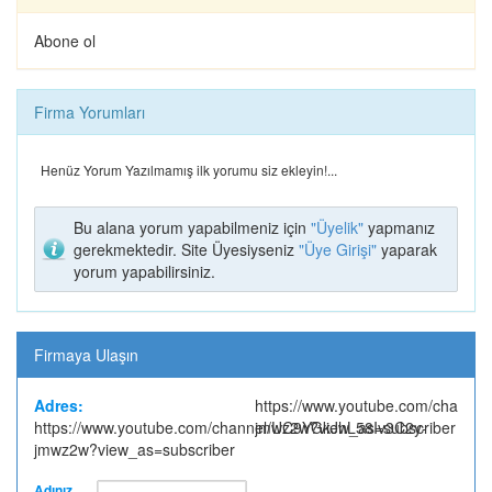
Abone ol
TATLI PARK (1)
LÖP LÖP TAVUK
DÖNER
Firma Yorumları
Henüz Yorum Yazılmamış ilk yorumu siz ekleyin!...
MODA TESETTÜR
KUZEY OPTİK
Bu alana yorum yapabilmeniz için
"Üyelik"
yapmanız
gerekmektedir. Site Üyesiyseniz
"Üye Girişi"
yaparak
yorum yapabilirsiniz.
Firmaya Ulaşın
ZURNA DÜRÜM
ALPİN DOĞA
Adres:
https://www.youtube.com/channe
BATMAN
SPORLARI
https://www.youtube.com/channel/UC9YGkJhL58Iv3C2y-
jmwz2w?view_as=subscriber
jmwz2w?view_as=subscriber
Adınız