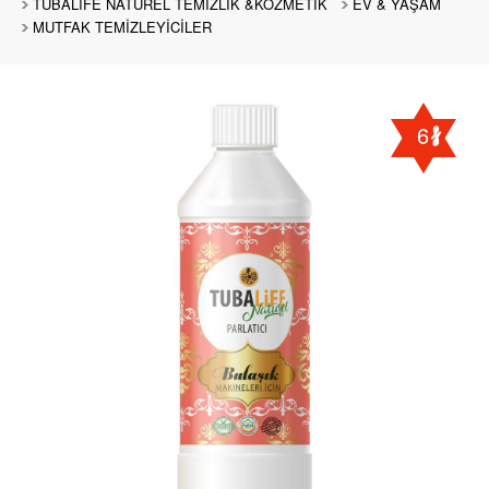
TUBALİFE NATUREL TEMİZLİK &KOZMETİK
EV & YAŞAM
MUTFAK TEMİZLEYİCİLER
6