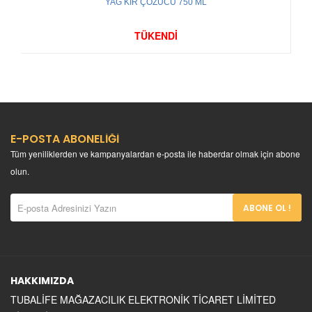
YAĞ KİR ÇÖZÜCÜ 750 ML
TÜKENDİ
E-POSTA ABONELİĞİ
Tüm yeniliklerden ve kampanyalardan e-posta ile haberdar olmak için abone
olun.
ABONE OL !
HAKKIMIZDA
TUBALİFE MAĞAZACILIK ELEKTRONİK TİCARET LİMİTED