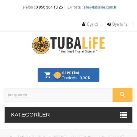
Telefon :
0 850 304 13 25
E-Posta :
site@tubalife.com.tr
Üye Ol
Üye Girişi
SEPETİM
0
Toplam : 0,00
KATEGORILER