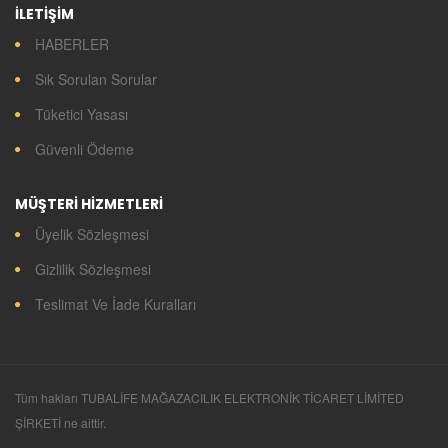
İLETİŞİM
HABERLER
Sık Sorulan Sorular
Tüketici Yasası
Güvenli Ödeme
MÜŞTERİ HİZMETLERİ
Üyelik Sözleşmesi
Gizlilik Sözleşmesi
Teslimat Ve İade Kuralları
Tüm hakları TUBALİFE MAĞAZACILIK ELEKTRONİK TİCARET LİMİTED
ŞİRKETİ ne aittir.