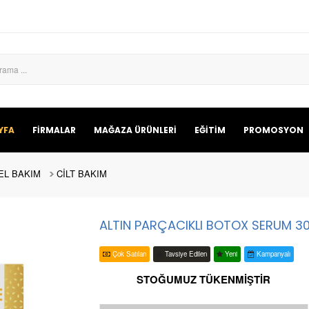
YFA
FİRMALAR
MAĞAZA ÜRÜNLERİ
EĞİTİM
PROMOSYON
EL BAKIM
CİLT BAKIM
ALTIN PARÇACIKLI BOTOX SERUM 30
Çok Satılan
Tavsiye Edilen
Yeni
Kampanyalı
STOĞUMUZ TÜKENMİŞTİR