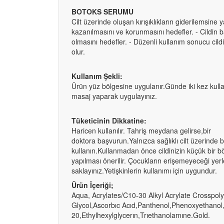
BOTOKS SERUMU
Cilt üzerinde oluşan kırışıklıkların giderilemsine 
kazanılmasını ve korunmasını hedefler. - Cildin ba
olmasını hedefler. - Düzenli kullanım sonucu cild
olur.
Kullanım Şekli:
Ürün yüz bölgesine uygulanır.Günde iki kez kulla
masaj yaparak uygulayınız.
Tüketicinin Dikkatine:
Haricen kullanılır. Tahriş meydana gelirse,bir
doktora başvurun.Yalnızca sağlıklı cilt üzerinde bel
kullanın.Kullanmadan önce cildinizin küçük bir böl
yapılması önerilir. Çocukların erişemeyeceği yer
saklayınız.Yetişkinlerin kullanımı için uygundur.
Ürün İçeriği;
Aqua, Acrylates/C10-30 Alkyl Acrylate Crosspol
Glycol,Ascorbıc Acıd,Panthenol,Phenoxyethanol
20,Ethylhexylglycerın,Trıethanolamıne.Gold.