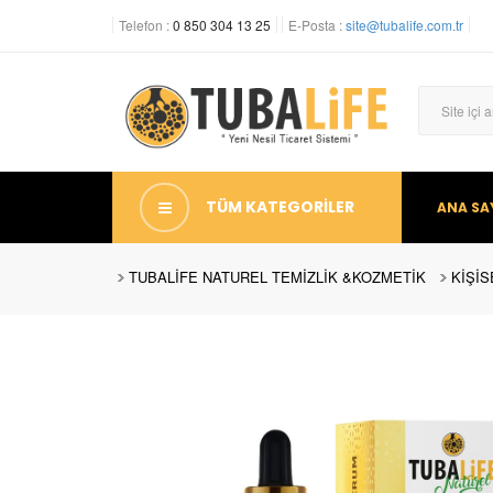
Telefon :
0 850 304 13 25
E-Posta :
site@tubalife.com.tr
TÜM KATEGORİLER
ANA SA
TUBALİFE NATUREL TEMİZLİK &KOZMETİK
KİŞİS