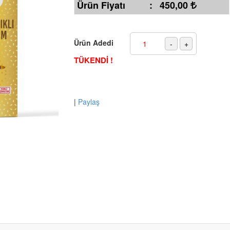
Ürün Fiyatı
:
450,00
Ürün Adedi
TÜKENDİ !
|
Paylaş