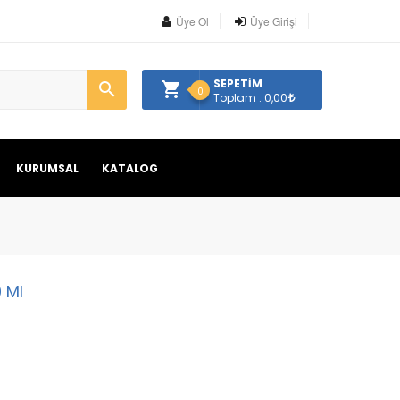
Üye Ol
Üye Girişi
SEPETİM
0
Toplam : 0,00
KURUMSAL
KATALOG
 Ml