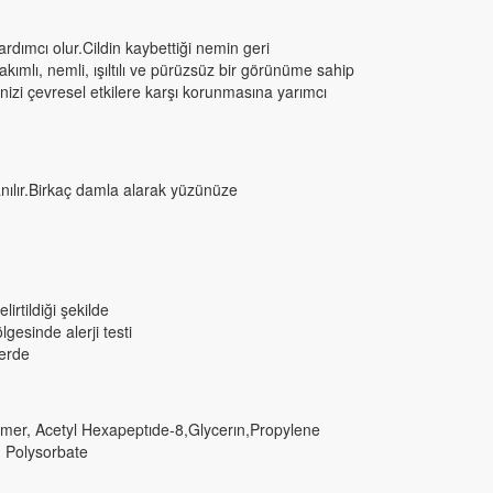
yardımcı olur.Cildin kaybettiği nemin geri
kımlı, nemli, ışıltılı ve pürüzsüz bir görünüme sahip
inizi çevresel etkilere karşı korunmasına yarımcı
nılır.Birkaç damla alarak yüzünüze
irtildiği şekilde
gesinde alerji testi
lerde
ymer, Acetyl Hexapeptıde-8,Glycerın,Propylene
, Polysorbate