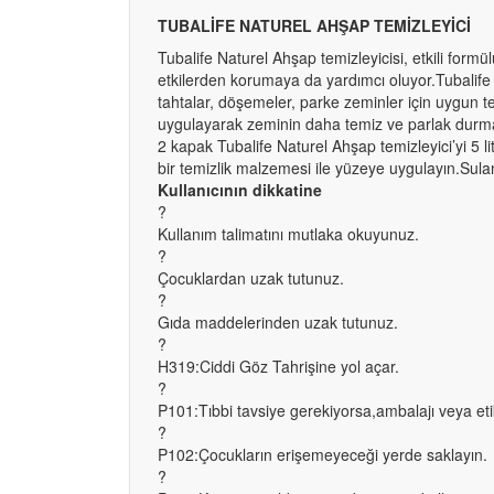
TUBALİFE NATUREL AHŞAP TEMİZLEYİCİ
Tubalife Naturel Ahşap temizleyicisi, etkili formü
etkilerden korumaya da yardımcı oluyor.Tubalife 
tahtalar, döşemeler, parke zeminler için uygun t
uygulayarak zeminin daha temiz ve parlak durmas
2 kapak Tubalife Naturel Ahşap temizleyici’yi 5 l
bir temizlik malzemesi ile yüzeye uygulayın.Su
Kullanıcının dikkatine
?
Kullanım talimatını mutlaka okuyunuz.
?
Çocuklardan uzak tutunuz.
?
Gıda maddelerinden uzak tutunuz.
?
H319:Ciddi Göz Tahrişine yol açar.
?
P101:Tıbbi tavsiye gerekiyorsa,ambalajı veya etik
?
P102:Çocukların erişemeyeceği yerde saklayın.
?