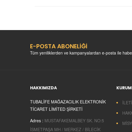
E-POSTA ABONELİĞİ
Tüm yeniliklerden ve kampanyalardan e-posta ile habe
HAKKIMIZDA
KURUM
TUBALİFE MAĞAZACILIK ELEKTRONİK
İLET
TİCARET LİMİTED ŞİRKETİ
HAK
Adres :
MUSTAFAKEMALBEY SK. NO:5
MİSY
İSMETPAŞA MH / MERKEZ / BİLECİK