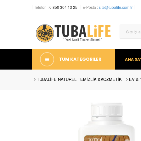
Telefon :
0 850 304 13 25
E-Posta :
site@tubalife.com.tr
TÜM KATEGORİLER
ANA SA
TUBALİFE NATUREL TEMİZLİK &KOZMETİK
EV &