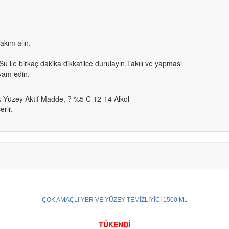
akım alın.
 birkaç dakika dikkatlice durulayın.Takılı ve yapması
evam edin.
k Yüzey Aktif Madde, ? %5 C 12-14 Alkol
rir.
ÇOK AMAÇLI YER VE YÜZEY TEMİZLİYİCİ 1500 ML
TÜKENDİ