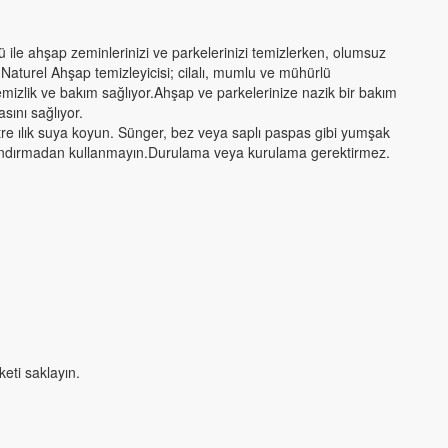
lü ile ahşap zeminlerinizi ve parkelerinizi temizlerken, olumsuz
Naturel Ahşap temizleyicisi; cilalı, mumlu ve mühürlü
emizlik ve bakım sağlıyor.Ahşap ve parkelerinize nazik bir bakım
ını sağlıyor.
itre ılık suya koyun. Sünger, bez veya saplı paspas gibi yumşak
landırmadan kullanmayın.Durulama veya kurulama gerektirmez.
eti saklayın.