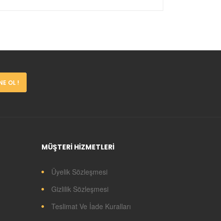
E OL !
MÜŞTERİ HİZMETLERİ
Üyelik Sözleşmesi
Gizlilik Sözleşmesi
Teslimat Ve İade Kuralları