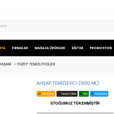
YFA
FİRMALAR
MAĞAZA ÜRÜNLERİ
EĞİTİM
PROMOSYON
 YAŞAM
YÜZEY TEMİZLİYİCİLER
AHŞAP TEMİZLEYİCİ (1000 ML)
Çok Satılan
Tavsiye Edilen
Yeni
Kampanyalı
STOĞUMUZ TÜKENMİŞTİR