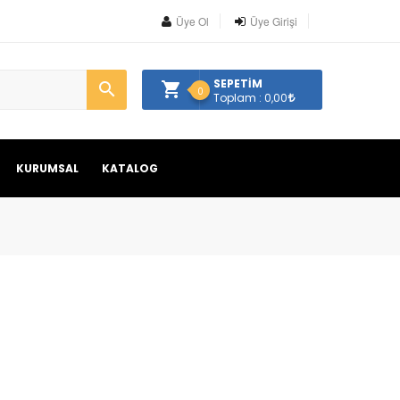
Üye Ol
Üye Girişi
SEPETİM
0
Toplam : 0,00
KURUMSAL
KATALOG