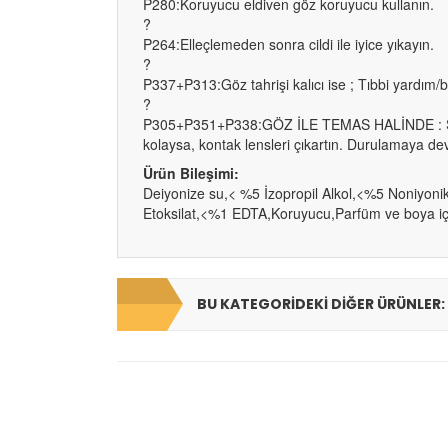
P280:Koruyucu eldiven göz koruyucu kullanın.
?
P264:Elleçlemeden sonra cildi ile iyice yıkayın.
?
P337+P313:Göz tahrişi kalıcı ise ; Tıbbi yardım/b
?
P305+P351+P338:GÖZ İLE TEMAS HALİNDE : Su ile
kolaysa, kontak lensleri çıkartın. Durulamaya d
Ürün Bileşimi:
Deiyonize su,< %5 İzopropil Alkol,<%5 Noniyoni
Etoksilat,<%1 EDTA,Koruyucu,Parfüm ve boya içe
BU KATEGORIDEKI DIĞER ÜRÜNLER: