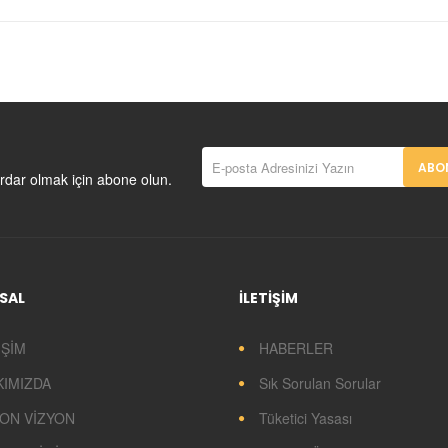
ABON
rdar olmak için abone olun.
SAL
İLETİŞİM
İŞİM
HABERLER
KIMIZDA
Sık Sorulan Sorular
ON VİZYON
Tüketici Yasası